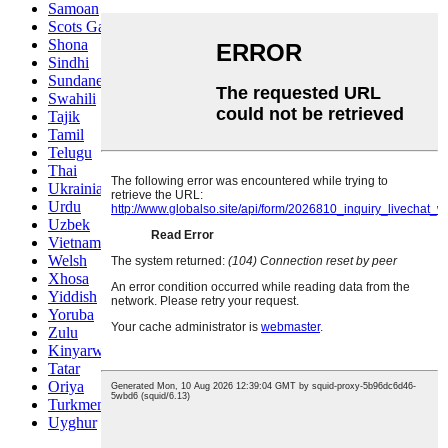
Samoan
Scots Gaelic
Shona
Sindhi
Sundanese
Swahili
Tajik
Tamil
Telugu
Thai
Ukrainian
Urdu
Uzbek
Vietnamese
Welsh
Xhosa
Yiddish
Yoruba
Zulu
Kinyarwanda
Tatar
Oriya
Turkmen
Uyghur