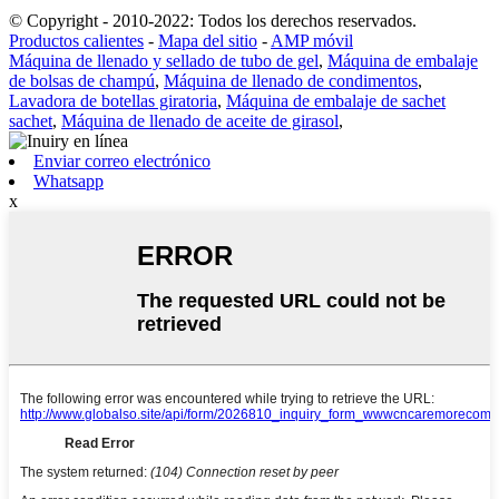
© Copyright - 2010-2022: Todos los derechos reservados.
Productos calientes
-
Mapa del sitio
-
AMP móvil
Máquina de llenado y sellado de tubo de gel
,
Máquina de embalaje
de bolsas de champú
,
Máquina de llenado de condimentos
,
Lavadora de botellas giratoria
,
Máquina de embalaje de sachet
sachet
,
Máquina de llenado de aceite de girasol
,
Enviar correo electrónico
Whatsapp
x