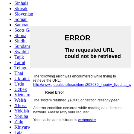
Sinhala
Slovak
Slovenian
Somali
Samoan
Scots Gaelic
Shona
Sindhi
Sundanese
Swahili
Tajik
Tamil
Telugu
Thai
Ukrainian
Urdu
Uzbek
Vietnamese
Welsh
Xhosa
Yiddish
Yoruba
Zulu
Kinyarwanda
Tatar