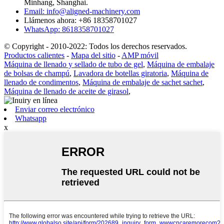
Minhang, Shanghai.
Email: info@aligned-machinery.com
Llámenos ahora: +86 18358701027
WhatsApp: 8618358701027
© Copyright - 2010-2022: Todos los derechos reservados.
Productos calientes
-
Mapa del sitio
-
AMP móvil
Máquina de llenado y sellado de tubo de gel
,
Máquina de embalaje
de bolsas de champú
,
Lavadora de botellas giratoria
,
Máquina de
llenado de condimentos
,
Máquina de embalaje de sachet sachet
,
Máquina de llenado de aceite de girasol
,
Enviar correo electrónico
Whatsapp
x