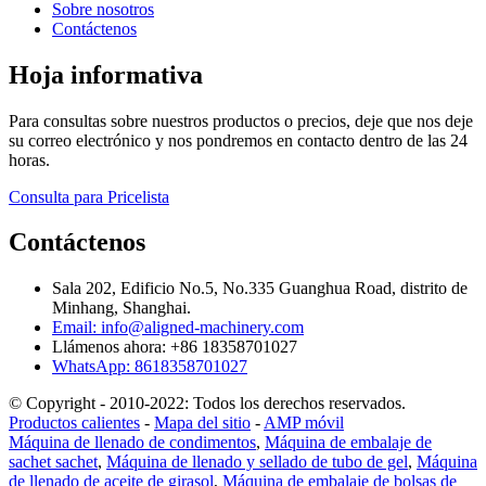
Sobre nosotros
Contáctenos
Hoja informativa
Para consultas sobre nuestros productos o precios, deje que nos deje
su correo electrónico y nos pondremos en contacto dentro de las 24
horas.
Consulta para Pricelista
Contáctenos
Sala 202, Edificio No.5, No.335 Guanghua Road, distrito de
Minhang, Shanghai.
Email: info@aligned-machinery.com
Llámenos ahora: +86 18358701027
WhatsApp: 8618358701027
© Copyright - 2010-2022: Todos los derechos reservados.
Productos calientes
-
Mapa del sitio
-
AMP móvil
Máquina de llenado de condimentos
,
Máquina de embalaje de
sachet sachet
,
Máquina de llenado y sellado de tubo de gel
,
Máquina
de llenado de aceite de girasol
,
Máquina de embalaje de bolsas de