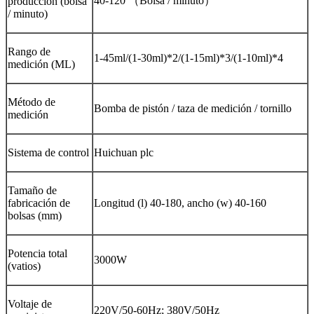
40-120 （Bolsa / minuto）
producción (bolsa
/ minuto)
Rango de
1-45ml/(1-30ml)*2/(1-15ml)*3/(1-10ml)*4
medición (ML)
Método de
Bomba de pistón / taza de medición / tornillo
medición
Sistema de control
Huichuan plc
Tamaño de
fabricación de
Longitud (l) 40-180, ancho (w) 40-160
bolsas (mm)
Potencia total
3000W
(vatios)
Voltaje de
220V/50-60Hz; 380V/50Hz