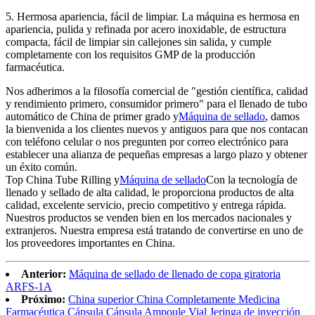
5. Hermosa apariencia, fácil de limpiar. La máquina es hermosa en
apariencia, pulida y refinada por acero inoxidable, de estructura
compacta, fácil de limpiar sin callejones sin salida, y cumple
completamente con los requisitos GMP de la producción
farmacéutica.
Nos adherimos a la filosofía comercial de "gestión científica, calidad
y rendimiento primero, consumidor primero" para el llenado de tubo
automático de China de primer grado y
Máquina de sellado
, damos
la bienvenida a los clientes nuevos y antiguos para que nos contacan
con teléfono celular o nos pregunten por correo electrónico para
establecer una alianza de pequeñas empresas a largo plazo y obtener
un éxito común.
Top China Tube Rilling y
Máquina de sellado
Con la tecnología de
llenado y sellado de alta calidad, le proporciona productos de alta
calidad, excelente servicio, precio competitivo y entrega rápida.
Nuestros productos se venden bien en los mercados nacionales y
extranjeros. Nuestra empresa está tratando de convertirse en uno de
los proveedores importantes en China.
Anterior:
Máquina de sellado de llenado de copa giratoria
ARFS-1A
Próximo:
China superior China Completamente Medicina
Farmacéutica Cápsula Cápsula Ampoule Vial Jeringa de inyección