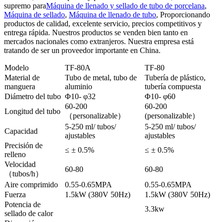
supremo para
Máquina de llenado y sellado de tubo de porcelana
,
Máquina de sellado
,
Máquina de llenado de tubo
, Proporcionando
productos de calidad, excelente servicio, precios competitivos y
entrega rápida. Nuestros productos se venden bien tanto en
mercados nacionales como extranjeros. Nuestra empresa está
tratando de ser un proveedor importante en China.
Modelo
TF-80A
TF-80
Material de
Tubo de metal, tubo de
Tubería de plástico,
manguera
aluminio
tubería compuesta
Diámetro del tubo
Φ10- φ32
Φ10- φ60
60-200
60-200
Longitud del tubo
（personalizable）
(personalizable）
5-250 ml/ tubos/
5-250 ml/ tubos/
Capacidad
ajustables
ajustables
Precisión de
≤ ± 0.5%
≤ ± 0.5%
relleno
Velocidad
60-80
60-80
（tubos/h）
Aire comprimido
0.55-0.65MPA
0.55-0.65MPA
Fuerza
1.5kW (380V 50Hz)
1.5kW (380V 50Hz)
Potencia de
3.3kw
sellado de calor