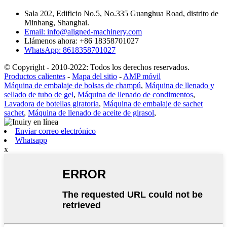
Sala 202, Edificio No.5, No.335 Guanghua Road, distrito de
Minhang, Shanghai.
Email: info@aligned-machinery.com
Llámenos ahora: +86 18358701027
WhatsApp: 8618358701027
© Copyright - 2010-2022: Todos los derechos reservados.
Productos calientes
-
Mapa del sitio
-
AMP móvil
Máquina de embalaje de bolsas de champú
,
Máquina de llenado y
sellado de tubo de gel
,
Máquina de llenado de condimentos
,
Lavadora de botellas giratoria
,
Máquina de embalaje de sachet
sachet
,
Máquina de llenado de aceite de girasol
,
Enviar correo electrónico
Whatsapp
x