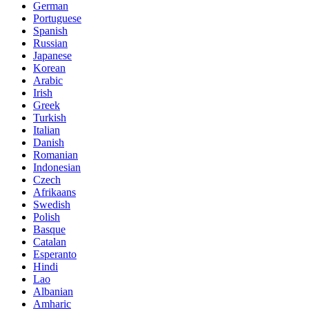
German
Portuguese
Spanish
Russian
Japanese
Korean
Arabic
Irish
Greek
Turkish
Italian
Danish
Romanian
Indonesian
Czech
Afrikaans
Swedish
Polish
Basque
Catalan
Esperanto
Hindi
Lao
Albanian
Amharic