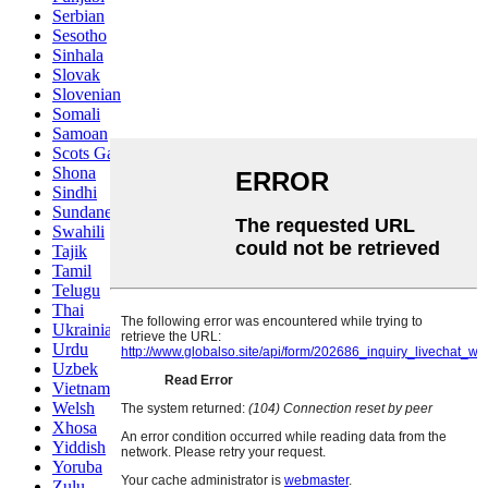
Serbian
Sesotho
Sinhala
Slovak
Slovenian
Somali
Samoan
Scots Gaelic
Shona
Sindhi
Sundanese
Swahili
Tajik
Tamil
Telugu
Thai
Ukrainian
Urdu
Uzbek
Vietnamese
Welsh
Xhosa
Yiddish
Yoruba
Zulu