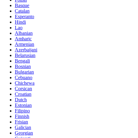
Basque
Catalan
Esperanto
Hindi
Lao
Albanian
Amharic
Armenian
Azerbaijani
Belarusian
Bengali
Bosnian
Bulgarian
Cebuano
Chichewa
Corsican
Croatian
Dutch
Estonian
Filipino
Finnish
Frisian
Galician
Georgian