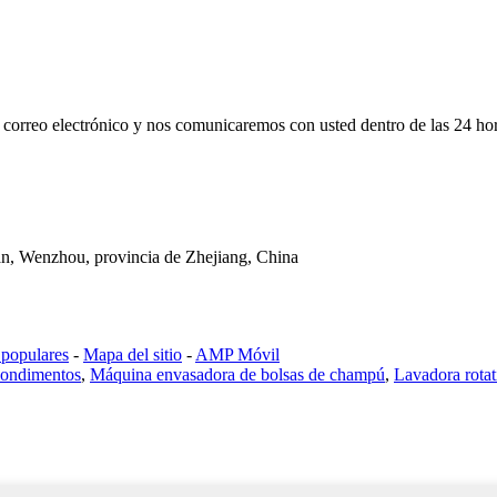
su correo electrónico y nos comunicaremos con usted dentro de las 24 ho
an, Wenzhou, provincia de Zhejiang, China
 populares
-
Mapa del sitio
-
AMP Móvil
condimentos
,
Máquina envasadora de bolsas de champú
,
Lavadora rotat