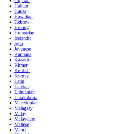
Gujarati
Haitian
Hausa
Hawaiian
Hebrew
Hmong
Hungarian
Icelandic
Igbo
Javanese
Kannada
Kazakh
Khmer
Kurdish
Kyrgyz
Latin
Latvian
Lithuanian
Luxembou..
Macedonian
Malagasy
Malay
Malayalam
Maltese
Maori