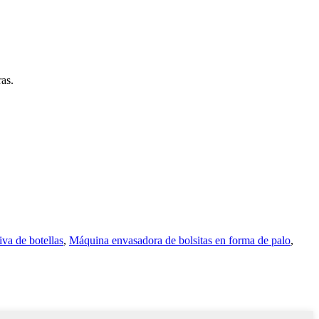
ras.
iva de botellas
,
Máquina envasadora de bolsitas en forma de palo
,