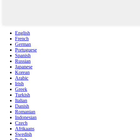
English
French
German
Portuguese
Spanish
Russian
Japanese
Korean
Arabic
Irish
Greek
Turkish
Italian
Danish
Romanian
Indonesian
Czech
Afrikaans
Swedish
Polish