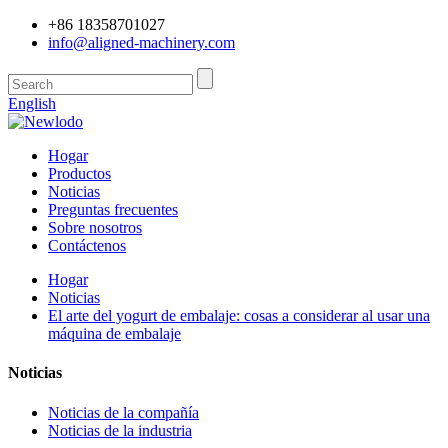
+86 18358701027
info@aligned-machinery.com
English
Hogar
Productos
Noticias
Preguntas frecuentes
Sobre nosotros
Contáctenos
Hogar
Noticias
El arte del yogurt de embalaje: cosas a considerar al usar una
máquina de embalaje
Noticias
Noticias de la compañía
Noticias de la industria