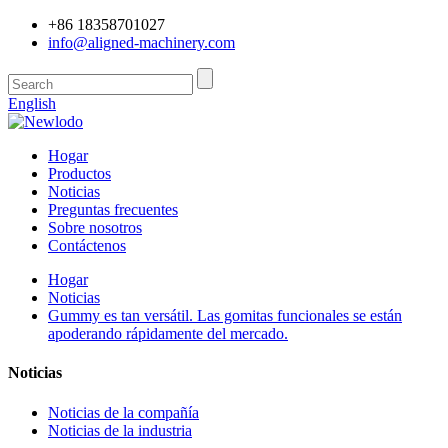
+86 18358701027
info@aligned-machinery.com
English
Hogar
Productos
Noticias
Preguntas frecuentes
Sobre nosotros
Contáctenos
Hogar
Noticias
Gummy es tan versátil. Las gomitas funcionales se están
apoderando rápidamente del mercado.
Noticias
Noticias de la compañía
Noticias de la industria