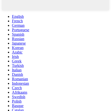
English
French
German
Portuguese
Spanish
Russian
Japanese
Korean
Arabic
Irish
Greek
Turkish
Italian
Danish
Romanian
Indonesian
Czech
Afrikaans
Swedish
Polish
Basque
Catalan