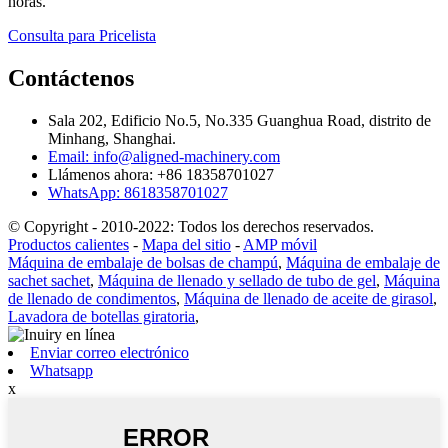
horas.
Consulta para Pricelista
Contáctenos
Sala 202, Edificio No.5, No.335 Guanghua Road, distrito de
Minhang, Shanghai.
Email: info@aligned-machinery.com
Llámenos ahora: +86 18358701027
WhatsApp: 8618358701027
© Copyright - 2010-2022: Todos los derechos reservados.
Productos calientes
-
Mapa del sitio
-
AMP móvil
Máquina de embalaje de bolsas de champú
,
Máquina de embalaje de
sachet sachet
,
Máquina de llenado y sellado de tubo de gel
,
Máquina
de llenado de condimentos
,
Máquina de llenado de aceite de girasol
,
Lavadora de botellas giratoria
,
Enviar correo electrónico
Whatsapp
x