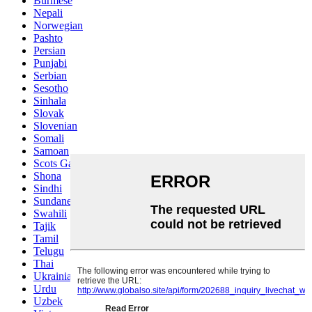
Burmese
Nepali
Norwegian
Pashto
Persian
Punjabi
Serbian
Sesotho
Sinhala
Slovak
Slovenian
Somali
Samoan
Scots Gaelic
Shona
Sindhi
Sundanese
Swahili
Tajik
Tamil
Telugu
Thai
Ukrainian
Urdu
Uzbek