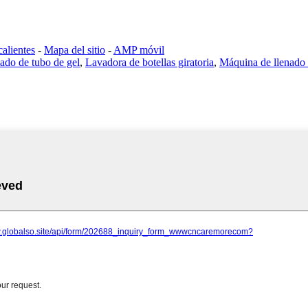
calientes
-
Mapa del sitio
-
AMP móvil
ado de tubo de gel
,
Lavadora de botellas giratoria
,
Máquina de llenado