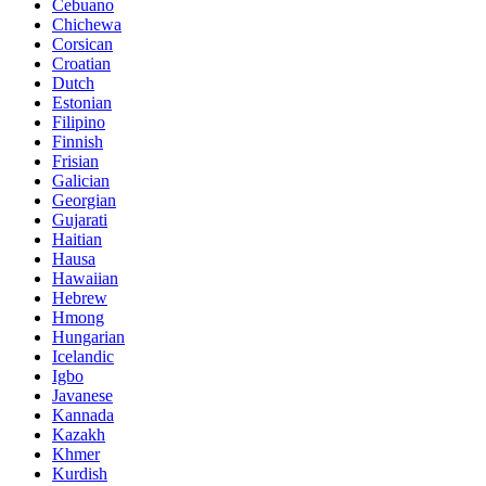
Cebuano
Chichewa
Corsican
Croatian
Dutch
Estonian
Filipino
Finnish
Frisian
Galician
Georgian
Gujarati
Haitian
Hausa
Hawaiian
Hebrew
Hmong
Hungarian
Icelandic
Igbo
Javanese
Kannada
Kazakh
Khmer
Kurdish