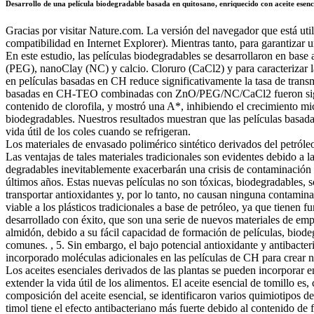
Desarrollo de una película biodegradable basada en quitosano, enriquecido con aceite esenci
Gracias por visitar Nature.com. La versión del navegador que está ut
compatibilidad en Internet Explorer). Mientras tanto, para garantizar u
En este estudio, las películas biodegradables se desarrollaron en base
(PEG), nanoClay (NC) y calcio. Cloruro (CaCl2) y para caracterizar 
en películas basadas en CH reduce significativamente la tasa de transm
basadas en CH-TEO combinadas con ZnO/PEG/NC/CaCl2 fueron significat
contenido de clorofila, y mostró una A*, inhibiendo el crecimiento mi
biodegradables. Nuestros resultados muestran que las películas basa
vida útil de los coles cuando se refrigeran.
Los materiales de envasado polimérico sintético derivados del petróleo
Las ventajas de tales materiales tradicionales son evidentes debido a 
degradables inevitablemente exacerbarán una crisis de contaminación a
últimos años. Estas nuevas películas no son tóxicas, biodegradables, 
transportar antioxidantes y, por lo tanto, no causan ninguna contaminac
viable a los plásticos tradicionales a base de petróleo, ya que tienen 
desarrollado con éxito, que son una serie de nuevos materiales de emp
almidón, debido a su fácil capacidad de formación de películas, biod
comunes. , 5. Sin embargo, el bajo potencial antioxidante y antibacteri
incorporado moléculas adicionales en las películas de CH para crear 
Los aceites esenciales derivados de las plantas se pueden incorporar e
extender la vida útil de los alimentos. El aceite esencial de tomillo e
composición del aceite esencial, se identificaron varios quimiotipos 
timol tiene el efecto antibacteriano más fuerte debido al contenido de 