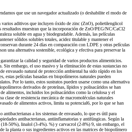
omendamos que use un navegador actualizado (o deshabilite el modo de
 varios aditivos que incluyen óxido de zinc (ZnO), polietilenglicol
. Los resultados muestran que la incorporación de ZnO/PEG/NC/CaCl2
turaleza soluble en agua y biodegradable. Además, las películas
ner sólidos solubles totales, acidez titulable y mantener el
se conservan durante 24 días en comparación con LDPE y otras películas
una alternativa sostenible, ecológica y efectiva para preservar la
garantizar la calidad y seguridad de varios productos alimenticios.
ra. Sin embargo, el uso masivo y la eliminación de estas sustancias no
 de envasado natural de protección ambiental ha sido rápido en los
es, estas películas basadas en biopolímeros naturales pueden
alatos. Por lo tanto, estos sustratos pueden usarse como una alternativa
biopolímeros derivados de proteínas, lípidos y polisacáridos se han
e alimentos, incluidos los polisacáridos como la celulosa y el
na clase de resistencia mecánica de macromoléculas naturales
nvasado de alimentos activos, limita su potencial6, por lo que se han
 antibacterianas a los sistemas de envasado, lo que es útil para
opiedades antibacterianas, antiinflamatorias y antifúngicas. Según la
 (18-50%), linalol (3-4%). %) y carvacrol (2-8%) 9, sin embargo, el
de la planta o sus ingredientes activos en las matrices de biopolímero