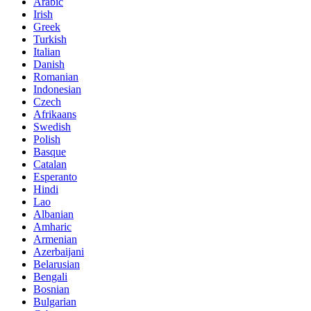
Arabic
Irish
Greek
Turkish
Italian
Danish
Romanian
Indonesian
Czech
Afrikaans
Swedish
Polish
Basque
Catalan
Esperanto
Hindi
Lao
Albanian
Amharic
Armenian
Azerbaijani
Belarusian
Bengali
Bosnian
Bulgarian