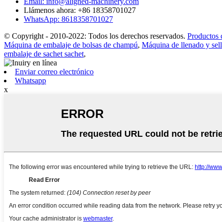
Email: info@aligned-machinery.com
Llámenos ahora: +86 18358701027
WhatsApp: 8618358701027
© Copyright - 2010-2022: Todos los derechos reservados.
Productos 
Máquina de embalaje de bolsas de champú
,
Máquina de llenado y sell
embalaje de sachet sachet
,
Enviar correo electrónico
Whatsapp
x