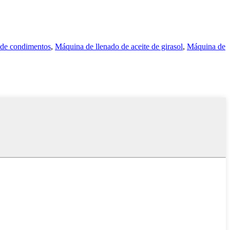
 de condimentos
,
Máquina de llenado de aceite de girasol
,
Máquina de