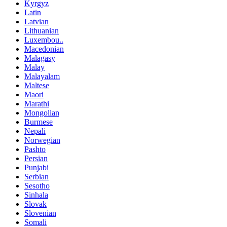
Kyrgyz
Latin
Latvian
Lithuanian
Luxembou..
Macedonian
Malagasy
Malay
Malayalam
Maltese
Maori
Marathi
Mongolian
Burmese
Nepali
Norwegian
Pashto
Persian
Punjabi
Serbian
Sesotho
Sinhala
Slovak
Slovenian
Somali