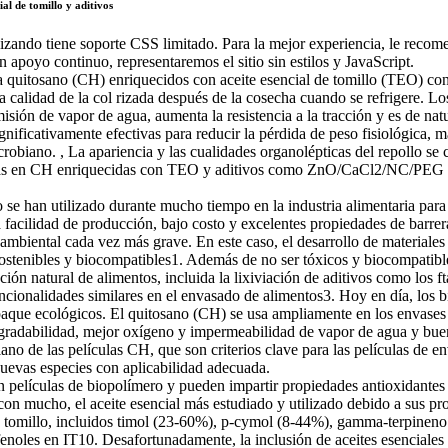
al de tomillo y aditivos
ilizando tiene soporte CSS limitado. Para la mejor experiencia, le rec
n apoyo continuo, representaremos el sitio sin estilos y JavaScript.
 a quitosano (CH) enriquecidos con aceite esencial de tomillo (TEO) con
la calidad de la col rizada después de la cosecha cuando se refrigere
isión de vapor de agua, aumenta la resistencia a la tracción y es de na
ivamente efectivas para reducir la pérdida de peso fisiológica, mante
crobiano. , La apariencia y las cualidades organolépticas del repollo 
das en CH enriquecidas con TEO y aditivos como ZnO/CaCl2/NC/PEG son 
 se han utilizado durante mucho tiempo en la industria alimentaria para 
la facilidad de producción, bajo costo y excelentes propiedades de barre
mbiental cada vez más grave. En este caso, el desarrollo de materiales
sostenibles y biocompatibles1. Además de no ser tóxicos y biocompatibl
ión natural de alimentos, incluida la lixiviación de aditivos como los ft
funcionalidades similares en el envasado de alimentos3. Hoy en día, los 
aque ecológicos. El quitosano (CH) se usa ampliamente en los envases d
egradabilidad, mejor oxígeno y impermeabilidad de vapor de agua y bue
ano de las películas CH, que son criterios clave para las películas de e
nuevas especies con aplicabilidad adecuada.
n películas de biopolímero y pueden impartir propiedades antioxidantes o
s, con mucho, el aceite esencial más estudiado y utilizado debido a sus pr
de tomillo, incluidos timol (23-60%), p-cymol (8-44%), gamma-terpineno
fenoles en IT10. Desafortunadamente, la inclusión de aceites esenciales 