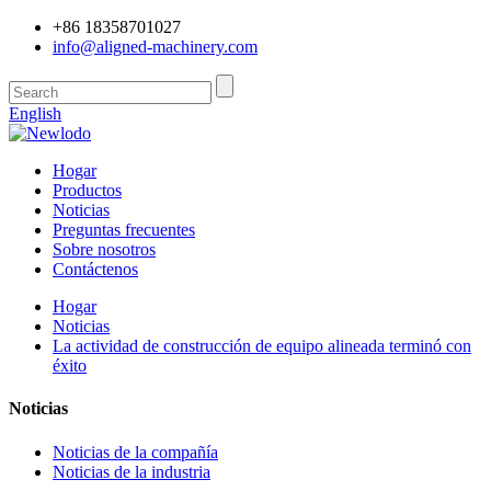
+86 18358701027
info@aligned-machinery.com
English
Hogar
Productos
Noticias
Preguntas frecuentes
Sobre nosotros
Contáctenos
Hogar
Noticias
La actividad de construcción de equipo alineada terminó con
éxito
Noticias
Noticias de la compañía
Noticias de la industria